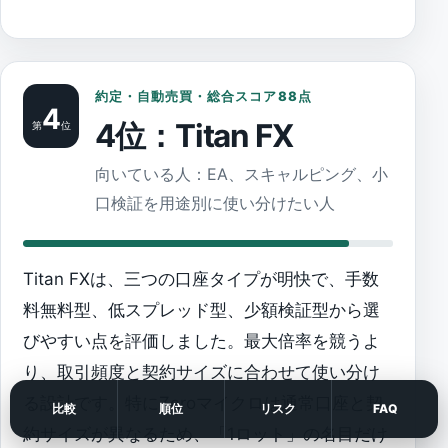
約定・自動売買・総合スコア88点
4
4位：Titan FX
第
位
向いている人：EA、スキャルピング、小
口検証を用途別に使い分けたい人
Titan FXは、三つの口座タイプが明快で、手数
料無料型、低スプレッド型、少額検証型から選
びやすい点を評価しました。最大倍率を競うよ
り、取引頻度と契約サイズに合わせて使い分け
る設計です。特にZeroマイクロは通常口座と契
比較
順位
リスク
FAQ
約サイズが異なるため、「1ロット」の名目だけ