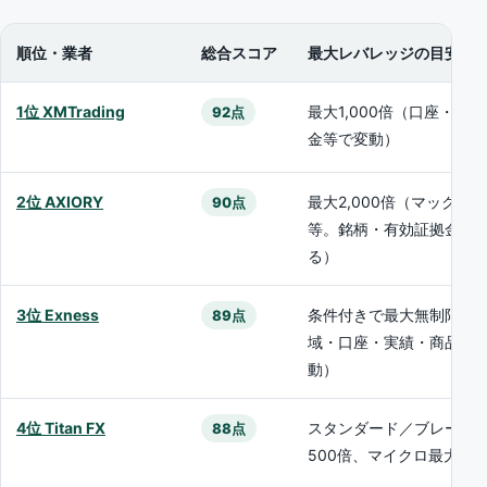
順位・業者
総合スコア
最大レバレッジの目安
1位 XMTrading
最大1,000倍（口座・有
92点
金等で変動）
2位 AXIORY
最大2,000倍（マックス
90点
等。銘柄・有効証拠金で
る）
3位 Exness
条件付きで最大無制限（
89点
域・口座・実績・商品で
動）
4位 Titan FX
スタンダード／ブレード
88点
500倍、マイクロ最大1,0